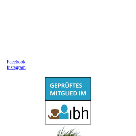
Hundeschule Hundelesen
Martina Schweizer
Grimmstraße 14
74223 Flein
Deutschland
Kontakt
info@hundelesen.de
+49 176 60014881
Social Media
Facebook
Instagram